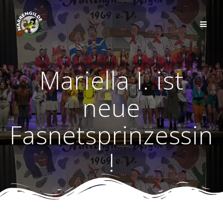
Zum
Inhalt
springen
Mariella I. ist
neue
Fasnetsprinzessin
!