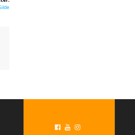
ter:
ilde